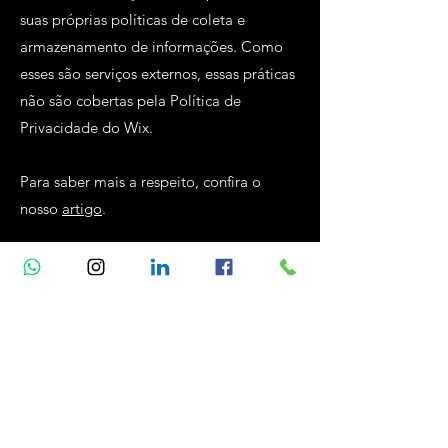
suas próprias políticas de coleta e
armazenamento de informações. Como
esses são serviços externos, essas práticas
não são cobertas pela Política de
Privacidade do Wix.
Para saber mais a respeito, confira o
nosso
artigo
.
Junte-se a nós! envie seu